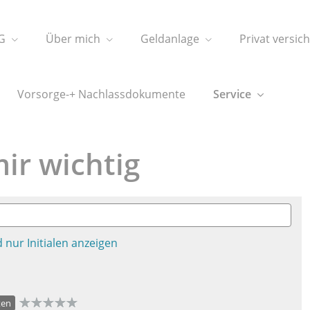
G
Über mich
Geldanlage
Privat versic
Vorsorge-+ Nachlassdokumente
Service
ir wichtig
 nur Initialen anzeigen
ten