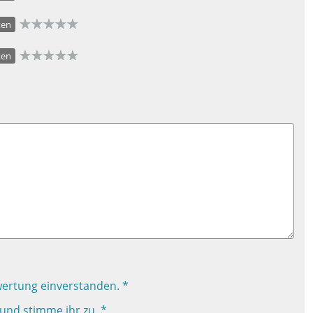
ten
ten
wertung einverstanden. *
und stimme ihr zu. *