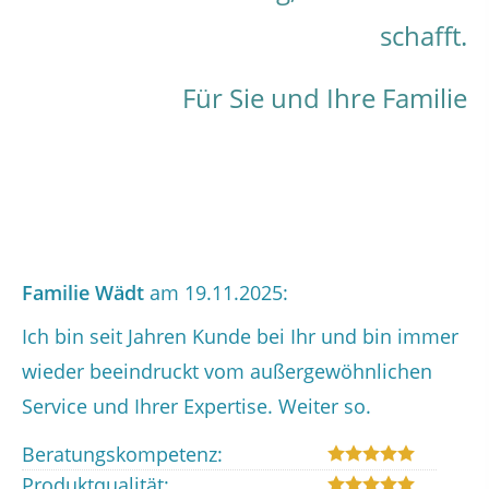
schafft.
Heute planen. Morgen entspannt
Persönlich erreichbar. Ohne
leben.
Umwege.
Für Sie und Ihre Familie
Familie Wädt
am 19.11.2025:
Ich bin seit Jahren Kunde bei Ihr und bin immer
wieder beeindruckt vom außergewöhnlichen
Service und Ihrer Expertise. Weiter so.
Beratungskompetenz:
Produktqualität: